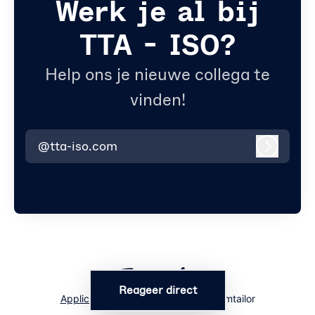
Werk je al bij
TTA - ISO?
Help ons je nieuwe collega te
vinden!
@tta-iso.com
Inlogge
Reageer direct
Applicant tracking system
door Teamtailor