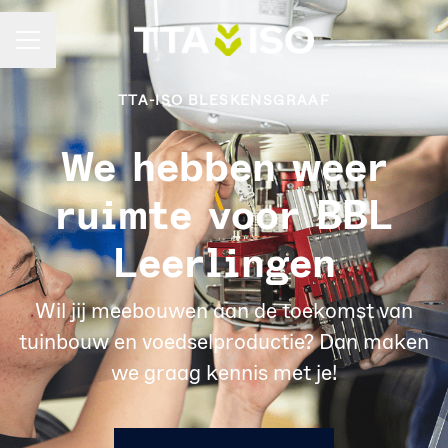
Carrièremenu
TTA-ISO BLESKENSGRAAF
We hebben weer
ruimte voor BBL
Leerlingen
Wil jij meebouwen aan de toekomst van
tuinbouw en voedselproductie? Dan maken
we graag kennis met je!