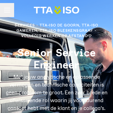
Carrièremenu
SERVICES
·
TTA-ISO DE GOORN, TTA-ISO
GAMEREN, TTA-ISO BLESKENSGRAAF
·
VOLLEDIG WERKEN OP AFSTAND
Senior Service
Engineer
Met jouw analytische en oplossende
vermogen en technische capaciteiten is
geen probleem te groot. Een zeer brede en
afwisselende rol waarin jij voortdurend
contact hebt met de klant en je collega’s.